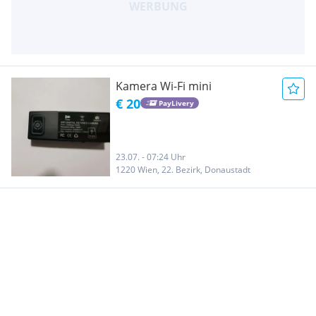
Kamera Wi-Fi mini
€ 20
PayLivery
23.07. - 07:24 Uhr
1220 Wien, 22. Bezirk, Donaustadt