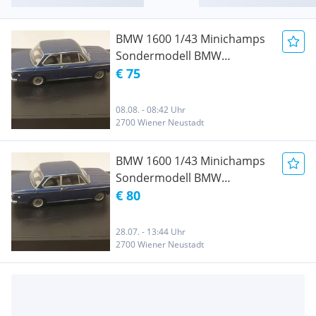
BMW 1600 1/43 Minichamps
Sondermodell BMW
80429418125 NEU
€ 75
08.08. - 08:42 Uhr
2700 Wiener Neustadt
BMW 1600 1/43 Minichamps
Sondermodell BMW
80429418125 NEU
€ 80
28.07. - 13:44 Uhr
2700 Wiener Neustadt