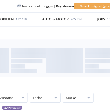
Nachrichten
Einloggen
|
Registrieren
Neue Anzeige aufgeb
OBILIEN
AUTO & MOTOR
JOBS
112.419
205.354
1
Zustand
Farbe
Marke
PayLivery