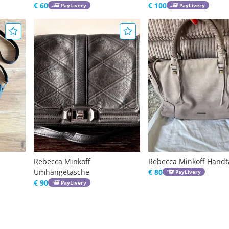
€ 60
€ 100
PayLivery
PayLivery
Rebecca Minkoff
Rebecca Minkoff Handt
Umhängetasche
€ 80
PayLivery
€ 90
PayLivery