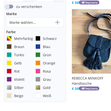
€ 50
PayLivery
zu verschenken
Marke
Marke wählen...
Farbe
Mehrfarbig
Schwarz
Braun
Blau
Türkis
Grün
Gelb
Orange
Rot
Rosa
REBECCA MINKOFF
Violett
Grau
Handtasche
Silber
Gold
€ 50
PayLivery
Beige
Weiß