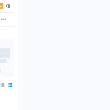
en
5.682