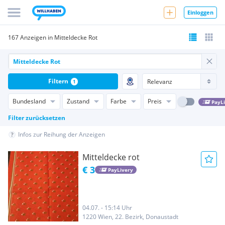
Einloggen
167 Anzeigen in Mitteldecke Rot
Filtern
1
Bundesland
Zustand
Farbe
Preis
PayL
Filter zurücksetzen
Infos zur Reihung der Anzeigen
Mitteldecke rot
€ 3
PayLivery
04.07. - 15:14 Uhr
1220 Wien, 22. Bezirk, Donaustadt