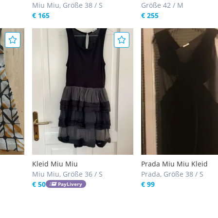
Miu Miu, Größe 38 / S
Größe 42 / M
€ 165
€ 255
Kleid Miu Miu
Prada Miu Miu Kleid
Miu Miu, Größe 36 / S
Prada, Größe 38 / S
€ 50
€ 99
PayLivery