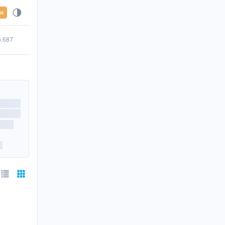
en
5.687