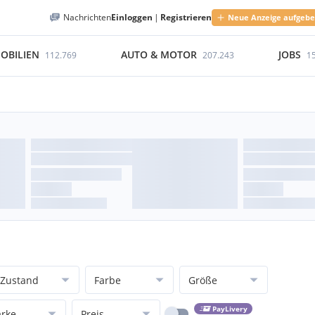
Nachrichten
Einloggen
|
Registrieren
Neue Anzeige aufgeb
OBILIEN
AUTO & MOTOR
JOBS
112.769
207.243
1
Zustand
Farbe
Größe
PayLivery
rke
Preis