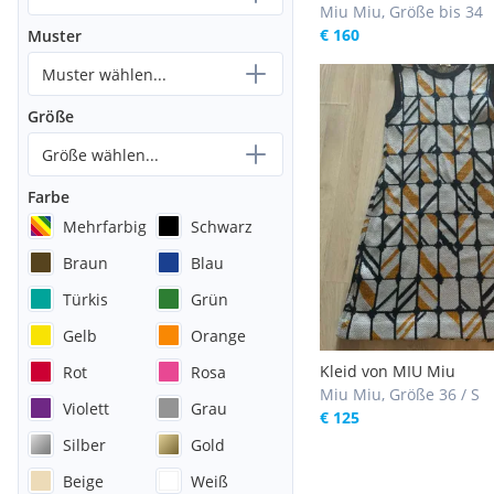
Miu Miu, Größe bis 34
€ 160
Muster
Muster wählen...
Größe
Größe wählen...
Farbe
Mehrfarbig
Schwarz
Braun
Blau
Türkis
Grün
Gelb
Orange
Kleid von MIU Miu
Rot
Rosa
Miu Miu, Größe 36 / S
Violett
Grau
€ 125
Silber
Gold
Beige
Weiß