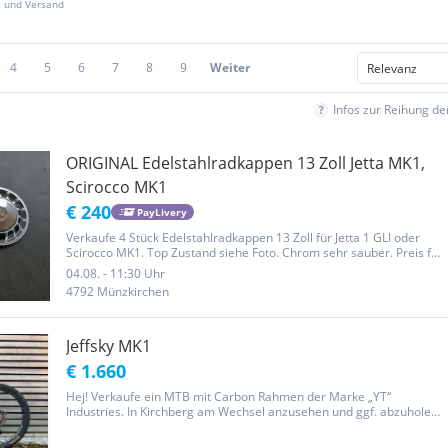
z und Versand
4
5
6
7
8
9
Weiter
Infos zur Reihung d
ORIGINAL Edelstahlradkappen 13 Zoll Jetta MK1,
Scirocco MK1
€ 240
PayLivery
Verkaufe 4 Stück Edelstahlradkappen 13 Zoll für Jetta 1 GLI oder
Scirocco MK1. Top Zustand siehe Foto. Chrom sehr sauber. Preis für
alle 4 Stück, nur Gesamtausgabe. Mitnahme ggf Raum OÖ oder
04.08. - 11:30 Uhr
SBG möglich. Exkl Versandkosten
4792 Münzkirchen
Jeffsky MK1
€ 1.660
Hej! Verkaufe ein MTB mit Carbon Rahmen der Marke „YT“
Industries. In Kirchberg am Wechsel anzusehen und ggf. abzuholen.
Grüße, Heidi