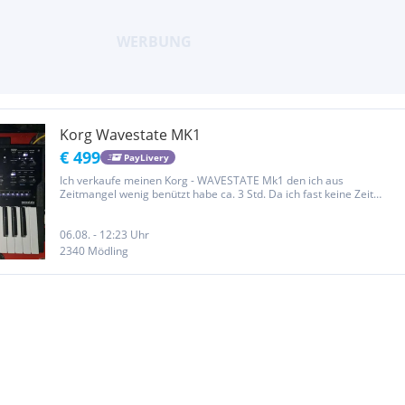
Korg Wavestate MK1
€ 499
PayLivery
Ich verkaufe meinen Korg - WAVESTATE Mk1 den ich aus
Zeitmangel wenig benützt habe ca. 3 Std. Da ich fast keine Zeit
mehr habe verkaufe ich den Synthesizer. kein Notverkauf!!!! Korg
Wavestate mit Netzteil 1a Zustand Funktioniert einwandfrei, keine...
06.08. - 12:23 Uhr
2340 Mödling