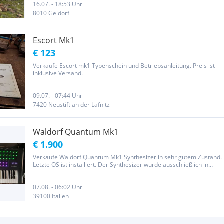
16.07. - 18:53 Uhr
8010 Geidorf
Escort Mk1
€ 123
Verkaufe Escort mk1 Typenschein und Betriebsanleitung. Preis ist
inklusive Versand.
09.07. - 07:44 Uhr
7420 Neustift an der Lafnitz
Waldorf Quantum Mk1
€ 1.900
Verkaufe Waldorf Quantum Mk1 Synthesizer in sehr gutem Zustand.
Letzte OS ist installiert. Der Synthesizer wurde ausschließlich in
einer rauch- und tierfreien Wohnung benutzt. Die Bilder stammen
vom angebotenen Gerät. Das Gerät befindet sich in Bozen /...
07.08. - 06:02 Uhr
39100 Italien