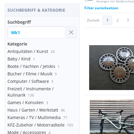
Anzeigen mit Käuferschut
Filter zurücksetzen
SUCHBEGRIFF & KATEGORIE
Zurück
1
2
3
Suchbegriff
Kategorie
Antiquitäten / Kunst
24
Baby / Kind
1
Boote / Yachten / Jetskis
1
Bücher / Filme / Musik
5
Computer / Software
5
Freizeit / Instrumente /
Kulinarik
136
Games / Konsolen
3
Haus / Garten / Werkstatt
46
Kameras / TV / Multimedia
77
KFZ-Zubehör / Motorradteile
705
Mode / Accessoires
4