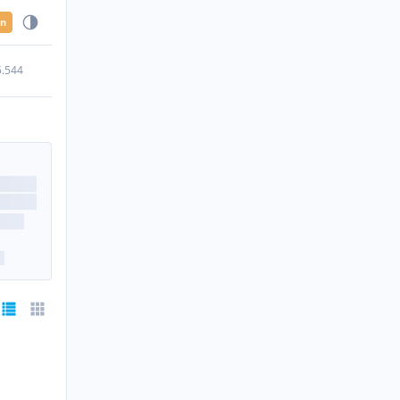
en
5.544