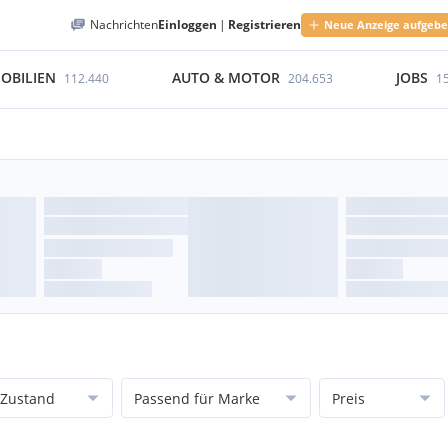
Nachrichten
Einloggen
|
Registrieren
Neue Anzeige aufgeb
OBILIEN
AUTO & MOTOR
JOBS
112.440
204.653
1
Zustand
Passend für Marke
Preis