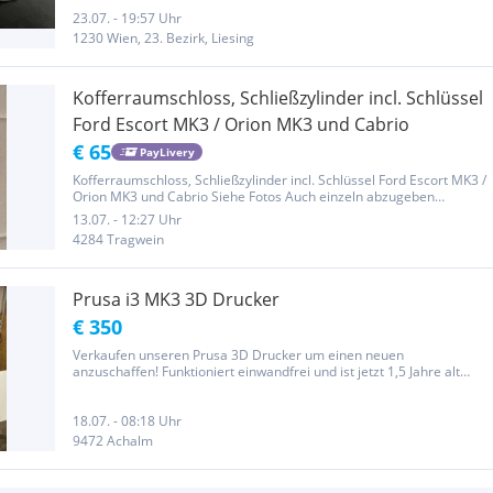
23.07. - 19:57 Uhr
1230 Wien, 23. Bezirk, Liesing
Kofferraumschloss, Schließzylinder incl. Schlüssel
Ford Escort MK3 / Orion MK3 und Cabrio
€ 65
PayLivery
Kofferraumschloss, Schließzylinder incl. Schlüssel Ford Escort MK3 /
Orion MK3 und Cabrio Siehe Fotos Auch einzeln abzugeben
Selbstabholung nach Terminvereinbarung in Tragwein oder
13.07. - 12:27 Uhr
Übergabe nähe Haid/Ansfelden bei Linz möglich!!! Versand erfolgt
4284 Tragwein
gut...
Prusa i3 MK3 3D Drucker
€ 350
Verkaufen unseren Prusa 3D Drucker um einen neuen
anzuschaffen! Funktioniert einwandfrei und ist jetzt 1,5 Jahre alt
Käufer erklärt sich bei Kauf ausdrücklich damit einverstanden auf
jegliche gesetzliche Garantie, Gewährleistung sowie Rückgaberecht
zu...
18.07. - 08:18 Uhr
9472 Achalm