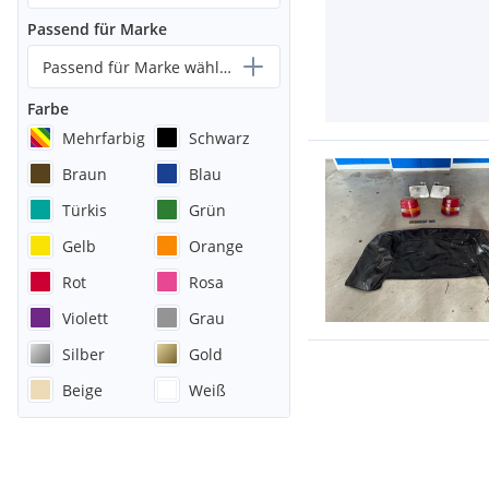
Passend für Marke
Passend für Marke wählen...
Farbe
Mehrfarbig
Schwarz
Braun
Blau
Türkis
Grün
Gelb
Orange
Rot
Rosa
Violett
Grau
Silber
Gold
Beige
Weiß