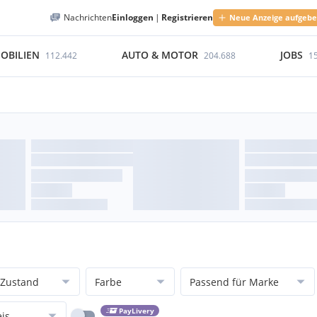
Nachrichten
Einloggen
|
Registrieren
Neue Anzeige aufgeb
OBILIEN
AUTO & MOTOR
JOBS
112.442
204.688
1
Zustand
Farbe
Passend für Marke
PayLivery
eis