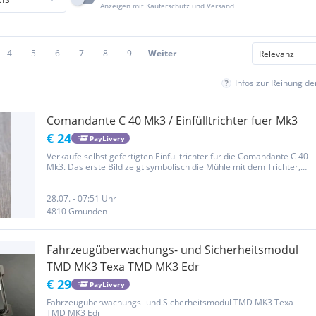
Anzeigen mit Käuferschutz und Versand
4
5
6
7
8
9
Weiter
Infos zur Reihung d
Comandante C 40 Mk3 / Einfülltrichter fuer Mk3
€ 24
PayLivery
Verkaufe selbst gefertigten Einfülltrichter für die Comandante C 40
Mk3. Das erste Bild zeigt symbolisch die Mühle mit dem Trichter,
die Mühle selbst ist nicht Teil des Angebotes. Ich habe 2 Stueck
angefertigt weil mich das nervige einfüllen (Kaffebohne...
28.07. - 07:51 Uhr
4810 Gmunden
Fahrzeugüberwachungs- und Sicherheitsmodul
TMD MK3 Texa TMD MK3 Edr
€ 29
PayLivery
Fahrzeugüberwachungs- und Sicherheitsmodul TMD MK3 Texa
TMD MK3 Edr