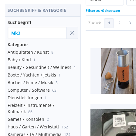
SUCHBEGRIFF & KATEGORIE
Filter zurücksetzen
Suchbegriff
Zurück
1
2
3
Kategorie
Antiquitäten / Kunst
9
Baby / Kind
1
Beauty / Gesundheit / Wellness
1
Boote / Yachten / Jetskis
1
Bücher / Filme / Musik
3
Computer / Software
63
Dienstleistungen
1
Freizeit / Instrumente /
Kulinarik
86
Games / Konsolen
2
Haus / Garten / Werkstatt
152
Kameras / TV / Multimedia
124