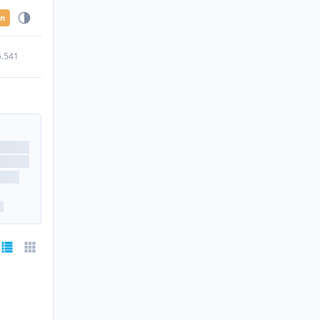
en
5.541