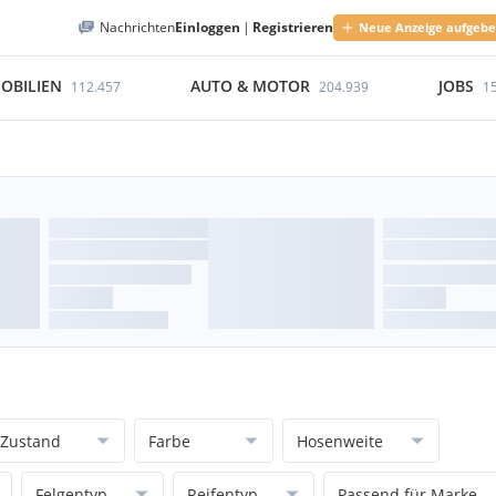
Nachrichten
Einloggen
|
Registrieren
Neue Anzeige aufgeb
OBILIEN
AUTO & MOTOR
JOBS
112.457
204.939
1
Zustand
Farbe
Hosenweite
Felgentyp
Reifentyp
Passend für Marke