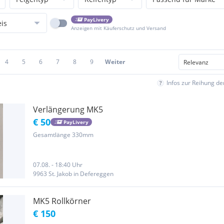
PayLivery
eis
Anzeigen mit Käuferschutz und Versand
4
5
6
7
8
9
Weiter
Infos zur Reihung d
Verlängerung MK5
€ 50
PayLivery
Gesamtlänge 330mm
07.08. - 18:40 Uhr
9963 St. Jakob in Defereggen
MK5 Rollkörner
€ 150