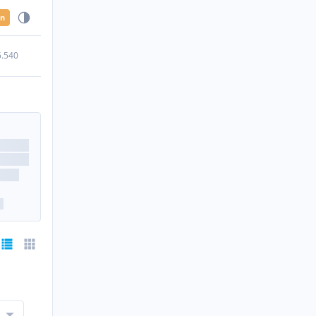
en
5.540