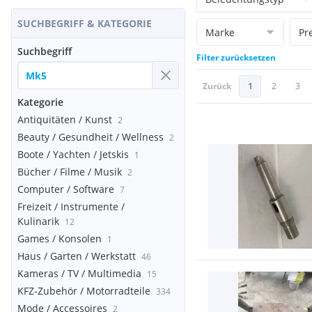
SUCHBEGRIFF & KATEGORIE
Marke
Pr
Suchbegriff
Filter zurücksetzen
Zurück
1
2
3
Kategorie
Antiquitäten / Kunst
2
Beauty / Gesundheit / Wellness
2
Boote / Yachten / Jetskis
1
Bücher / Filme / Musik
2
Computer / Software
7
Freizeit / Instrumente /
Kulinarik
12
Games / Konsolen
1
Haus / Garten / Werkstatt
46
Kameras / TV / Multimedia
15
KFZ-Zubehör / Motorradteile
334
Mode / Accessoires
2