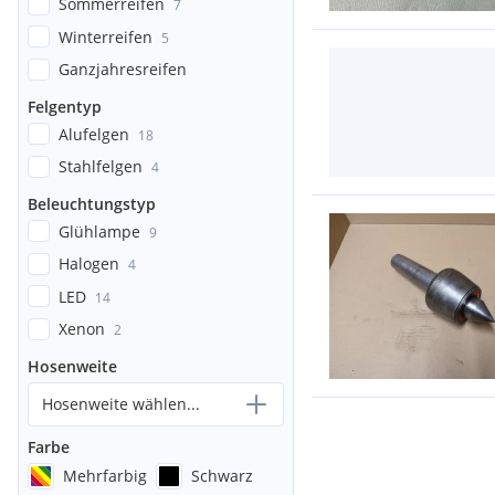
Sommerreifen
7
Winterreifen
5
Ganzjahresreifen
Felgentyp
Alufelgen
18
Stahlfelgen
4
Beleuchtungstyp
Glühlampe
9
Halogen
4
LED
14
Xenon
2
Hosenweite
Hosenweite wählen...
Farbe
Mehrfarbig
Schwarz