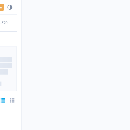
en
5.570