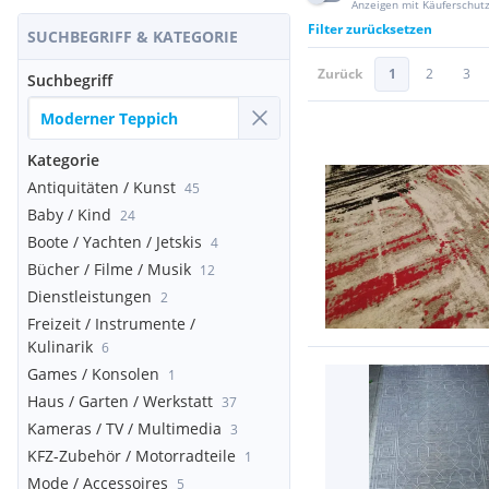
Anzeigen mit Käuferschut
Filter zurücksetzen
SUCHBEGRIFF & KATEGORIE
Zurück
1
2
3
Suchbegriff
Kategorie
Antiquitäten / Kunst
45
Baby / Kind
24
Boote / Yachten / Jetskis
4
Bücher / Filme / Musik
12
Dienstleistungen
2
Freizeit / Instrumente /
Kulinarik
6
Games / Konsolen
1
Haus / Garten / Werkstatt
37
Kameras / TV / Multimedia
3
KFZ-Zubehör / Motorradteile
1
Mode / Accessoires
5