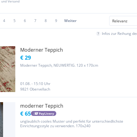
z und Versand
4
5
6
7
8
9
Weiter
Infos zur Reihung d
Moderner Teppich
€ 29
Moderner Teppich, NEUWERTIG. 120 x 170cm
01.08. - 15:10 Uhr
9821 Obervellach
moderner Teppich
€ 65
PayLivery
unglaublich cooles Muster und perfekt für unterschiedlichste
Einrichtungsstyle zu verwenden. 170x240