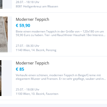
28.07. - 18:18 Uhr
8081 Heiligenkreuz am Waasen
Moderner Teppich
€ 59,90
Biete einen modernen Teppich in der Größe von ~ 120x180 cm um
59,90 Euro zu haben. Tier- und Rauchfreier Haushalt ! Bei Interesse
bitte anrufen oder per E-Mail/SMS. Persönlicher Versand innerhalb
von Wien um 5€ möglich. Selbstabholung in 1140 Wien oder...
27.07. - 06:30 Uhr
1140 Wien, 14. Bezirk, Penzing
Moderner Teppich
€ 85
Verkaufe einen schönen, modernen Teppich in Beige/Creme mit
elegantem Muster und Fransen. Er ist sehr gepflegt, sauber und in
einem sehr guten Zustand. Details: * Modernes Design * Weiche
und angenehme Oberfläche * Passt perfekt ins Wohnzimmer,...
25.07. - 18:08 Uhr
1100 Wien, 10. Bezirk, Favoriten