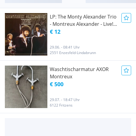
LP: The Monty Alexander Trio
- Montreux Alexander - Live!
At The Montreux Festival
€ 12
29.06. - 08:41 Uhr
2551 Enzesfeld-Lindabrunn
Waschtischarmatur AXOR
Montreux
€ 500
29.07. - 18:47 Uhr
6122 Fritzens