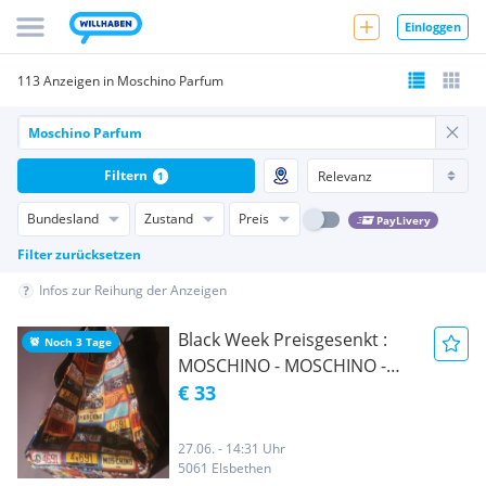
Einloggen
113 Anzeigen in Moschino Parfum
Filtern
1
Bundesland
Zustand
Preis
PayLivery
Filter zurücksetzen
Infos zur Reihung der Anzeigen
Black Week Preisgesenkt :
Noch 3 Tage
MOSCHINO - MOSCHINO -
MOSCHINO Parfums -
€ 33
Neuwertiger Rucksack von
MOSCHINO Parfums
27.06. - 14:31 Uhr
5061 Elsbethen