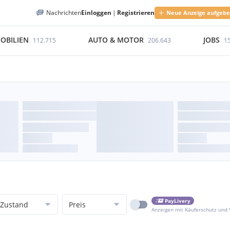
Nachrichten
Einloggen
|
Registrieren
Neue Anzeige aufgeb
OBILIEN
AUTO & MOTOR
JOBS
112.715
206.643
1
PayLivery
Zustand
Preis
Anzeigen mit Käuferschutz und