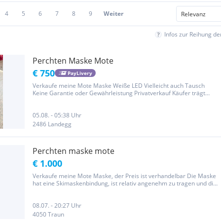
4
5
6
7
8
9
Weiter
Infos zur Reihung d
Perchten Maske Mote
€ 750
PayLivery
Verkaufe meine Mote Maske Weiße LED Vielleicht auch Tausch
Keine Garantie oder Gewährleistung Privatverkauf Käufer trägt
Versand Kosten
05.08. - 05:38 Uhr
2486 Landegg
Perchten maske mote
€ 1.000
Verkaufe meine Mote Maske, der Preis ist verhandelbar Die Maske
hat eine Skimaskenbindung, ist relativ angenehm zu tragen und die
Hörner sind Kunsthörner C:
08.07. - 20:27 Uhr
4050 Traun