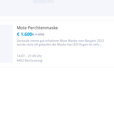
Mote Perchtenmaske
€ 1.600
€ 1.650
Verkaufe meine gut erhaltene Mote Maske vom Baujahr 2022
wurde nicht oft gelaufen die Maske hat LED-Augen Ist sehr
angenehm zu tragen aufgrund des geringen Gewichts Kein Tausch!!
14.07. - 21:49 Uhr
4462 Reichraming