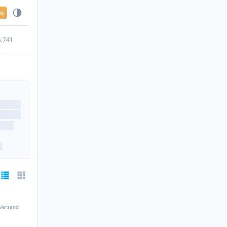
en
5.741
 Versand