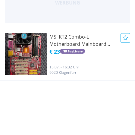
MSI KT2 Combo-L
Motherboard Mainboard
inkl. CPU und RAM
€ 23
PayLivery
13.07. - 16:32 Uhr
9020 Klagenfurt