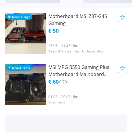
Motherboard MSI Z87-G45
Noch 5 Tage
Gaming
€ 50
26.06. - 11:45 Uhr
1220 Wien, 22. Bezirk, Donaustadt
MSI MPG B550 Gaming Plus
Neuer Preis
Motherboard Mainboard
SONDERPREIS
€ 60
€ 70
01.08. - 20:03 Uhr
8020 Graz