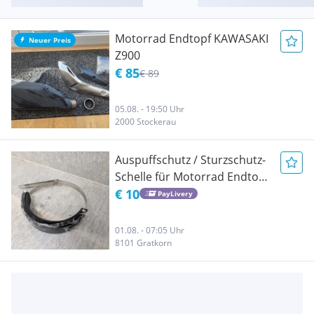
Motorrad Endtopf KAWASAKI
Neuer Preis
Z900
€ 85
€ 89
05.08. - 19:50 Uhr
2000 Stockerau
Auspuffschutz / Sturzschutz-
Schelle für Motorrad Endtopf
- Schwarz, NEU!
€ 10
PayLivery
01.08. - 07:05 Uhr
8101 Gratkorn