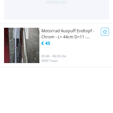
Motorrad Auspuff Endtopf -
Chrom - L= 44cm D=11 -
Universell passend
€ 45
05.08. - 06:39 Uhr
4050 Traun