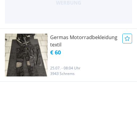
Germas Motorradbekleidung
textil
€ 60
25.07. - 08:04 Uhr
3943 Schrems