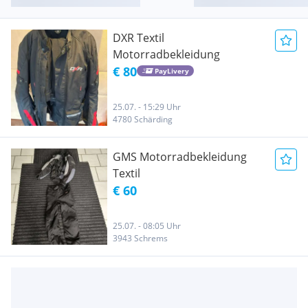
DXR Textil
Motorradbekleidung
€ 80
PayLivery
25.07. - 15:29 Uhr
4780 Schärding
GMS Motorradbekleidung
Textil
€ 60
25.07. - 08:05 Uhr
3943 Schrems