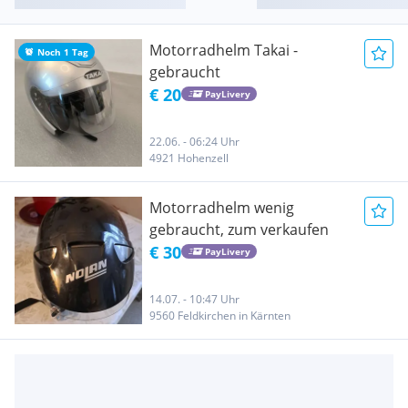
Motorradhelm Takai -
Noch 1 Tag
gebraucht
€ 20
PayLivery
22.06. - 06:24 Uhr
4921 Hohenzell
Motorradhelm wenig
gebraucht, zum verkaufen
€ 30
PayLivery
14.07. - 10:47 Uhr
9560 Feldkirchen in Kärnten