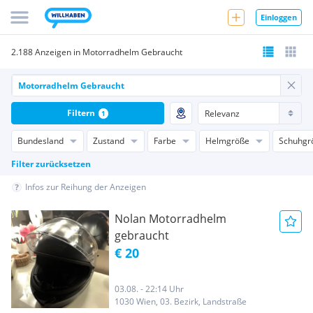
Einloggen
2.188 Anzeigen in Motorradhelm Gebraucht
Filtern
1
Bundesland
Zustand
Farbe
Helmgröße
Schuhgr
Filter zurücksetzen
Infos zur Reihung der Anzeigen
Nolan Motorradhelm
gebraucht
€ 20
03.08. - 22:14 Uhr
1030 Wien, 03. Bezirk, Landstraße