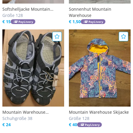
Softshelljacke Mountain
Sonnenhut Mountain
Warehouse
Größe 128
Warehouse
€ 15
€ 1,50
PayLivery
PayLivery
Mountain Warehouse
Mountain Warehouse Skijacke
Sandalen
Schuhgröße 38
Größe 128
€ 24
€ 40
PayLivery