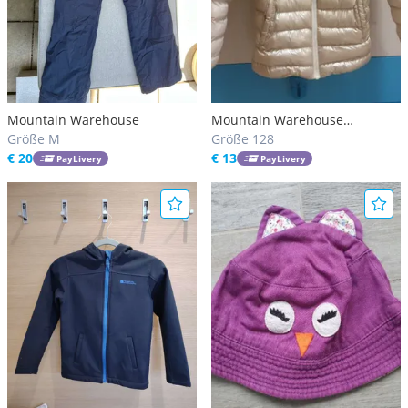
Mountain Warehouse
Mountain Warehouse
Größe M
Steppjacke
Größe 128
€ 20
€ 13
PayLivery
PayLivery