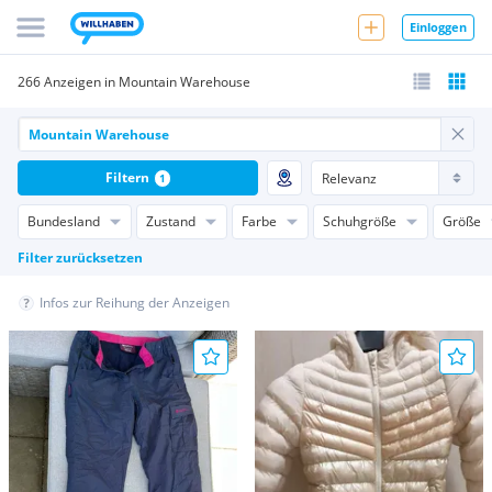
Einloggen
266 Anzeigen in Mountain Warehouse
Filtern
1
Bundesland
Zustand
Farbe
Schuhgröße
Größe
Filter zurücksetzen
Infos zur Reihung der Anzeigen