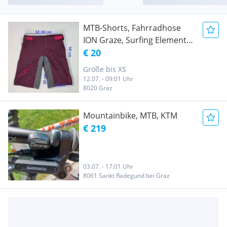
MTB-Shorts, Fahrradhose
ION Graze, Surfing Elements,
24-25 / XS
€ 20
Größe bis XS
12.07. - 09:01 Uhr
8020 Graz
Mountainbike, MTB, KTM
€ 219
03.07. - 17:01 Uhr
8061 Sankt Radegund bei Graz