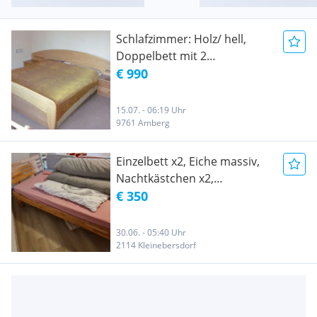
Schlafzimmer: Holz/ hell,
Doppelbett mit 2
Nachtkästchen Eiche/ hell
€ 990
massiv
15.07. - 06:19 Uhr
9761 Amberg
Einzelbett x2, Eiche massiv,
Nachtkästchen x2,
Stauraumlade x2
€ 350
30.06. - 05:40 Uhr
2114 Kleinebersdorf