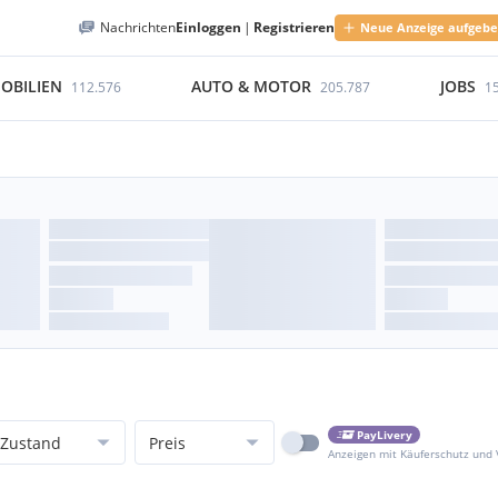
Nachrichten
Einloggen
|
Registrieren
Neue Anzeige aufgeb
OBILIEN
AUTO & MOTOR
JOBS
112.576
205.787
1
PayLivery
Zustand
Preis
Anzeigen mit Käuferschutz und