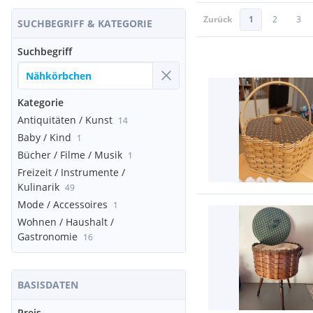
Zurück
1
2
3
SUCHBEGRIFF & KATEGORIE
Suchbegriff
Kategorie
Antiquitäten / Kunst
14
Baby / Kind
1
Bücher / Filme / Musik
1
Freizeit / Instrumente /
Kulinarik
49
Mode / Accessoires
1
Wohnen / Haushalt /
Gastronomie
16
BASISDATEN
Preis