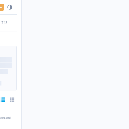
en
5.743
 Versand