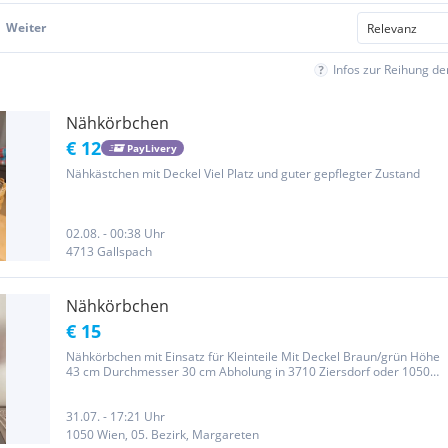
Weiter
Infos zur Reihung d
Nähkörbchen
€ 12
PayLivery
Nähkästchen mit Deckel Viel Platz und guter gepflegter Zustand
02.08. - 00:38 Uhr
4713 Gallspach
Nähkörbchen
€ 15
Nähkörbchen mit Einsatz für Kleinteile Mit Deckel Braun/grün Höhe
43 cm Durchmesser 30 cm Abholung in 3710 Ziersdorf oder 1050
Wien - nach Vereinbarung Diesen Artikel kann ich leider nicht
versenden. Privatverkauf - keine Rücknahme
31.07. - 17:21 Uhr
1050 Wien, 05. Bezirk, Margareten