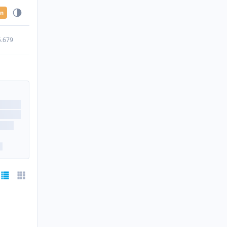
en
5.679