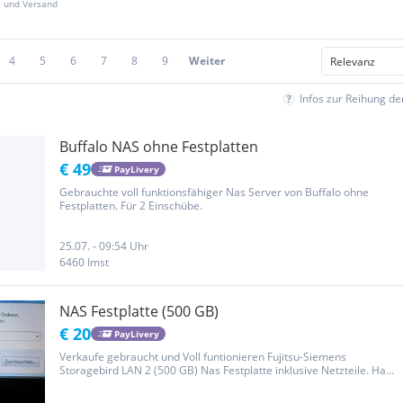
z und Versand
4
5
6
7
8
9
Weiter
Infos zur Reihung d
Buffalo NAS ohne Festplatten
€ 49
PayLivery
Gebrauchte voll funktionsfähiger Nas Server von Buffalo ohne
Festplatten. Für 2 Einschübe.
25.07. - 09:54 Uhr
6460 Imst
NAS Festplatte (500 GB)
€ 20
PayLivery
Verkaufe gebraucht und Voll funtionieren Fujitsu-Siemens
Storagebird LAN 2 (500 GB) Nas Festplatte inklusive Netzteile. Habe
ich 2 Stücke zum Verkaufen zusammen €50. Privat verkauf kaiene
Garantie oder zurückgeben. Sehen Sie auch meine anderen