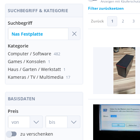
Anzeigen mit Käuferschut
Filter zurücksetzen
SUCHBEGRIFF & KATEGORIE
Zurück
1
2
3
Suchbegriff
Kategorie
Computer / Software
482
Games / Konsolen
1
Haus / Garten / Werkstatt
1
Kameras / TV / Multimedia
17
BASISDATEN
Preis
zu verschenken