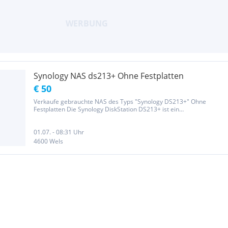
Synology NAS ds213+ Ohne Festplatten
€ 50
Verkaufe gebrauchte NAS des Typs "Synology DS213+" Ohne
Festplatten Die Synology DiskStation DS213+ ist ein
leistungsstarker 2-bay All-in-1 NAS Server für SMB Nutzer. Sie
bietet eine leistungsstarke, energieeffiziente und voll ausgestattete
Network...
01.07. - 08:31 Uhr
4600 Wels