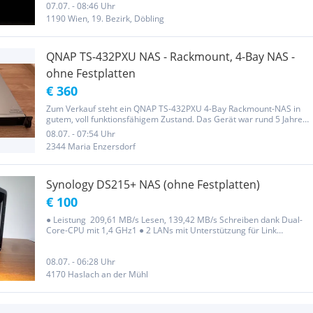
Angebote...
07.07. - 08:46 Uhr
1190 Wien, 19. Bezirk, Döbling
QNAP TS-432PXU NAS - Rackmount, 4-Bay NAS -
ohne Festplatten
€ 360
Zum Verkauf steht ein QNAP TS-432PXU 4-Bay Rackmount-NAS in
gutem, voll funktionsfähigem Zustand. Das Gerät war rund 5 Jahre
zuverlässig im Einsatz und wird aufgrund einer Systemumstellung
08.07. - 07:54 Uhr
verkauft. Es wird ohne Festplatten angeboten. Technische Daten:
2344 Maria Enzersdorf
4...
Synology DS215+ NAS (ohne Festplatten)
€ 100
● Leistung 209,61 MB/s Lesen, 139,42 MB/s Schreiben dank Dual-
Core-CPU mit 1,4 GHz1 ● 2 LANs mit Unterstützung für Link
Aggregation und Failover ● Unterstützung für USB 3.0- und eSATA-
Schnittstellen ● Einfache Festplatteninstallation und...
08.07. - 06:28 Uhr
4170 Haslach an der Mühl