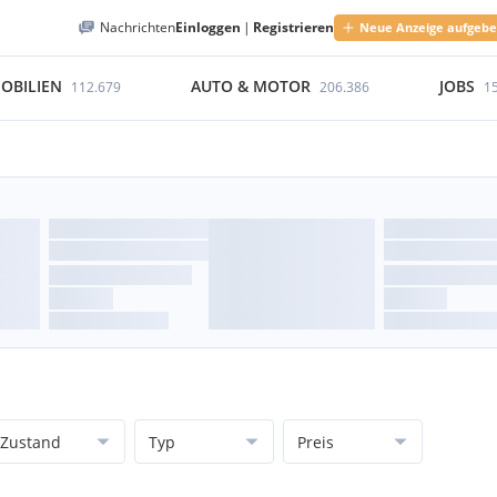
Nachrichten
Einloggen
|
Registrieren
Neue Anzeige aufgeb
OBILIEN
AUTO & MOTOR
JOBS
112.679
206.386
1
Zustand
Typ
Preis