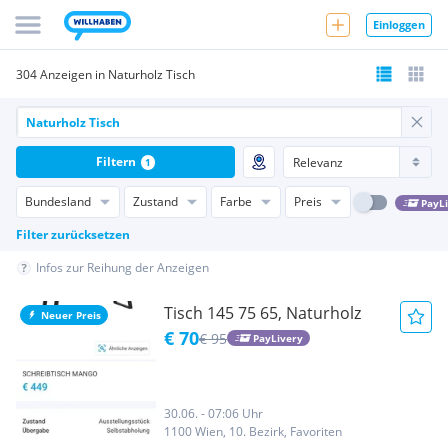
Einloggen
304 Anzeigen in Naturholz Tisch
Filtern
1
Bundesland
Zustand
Farbe
Preis
PayL
Filter zurücksetzen
Infos zur Reihung der Anzeigen
Tisch 145 75 65, Naturholz
Neuer Preis
€ 70
€ 95
PayLivery
30.06. - 07:06 Uhr
1100 Wien, 10. Bezirk, Favoriten