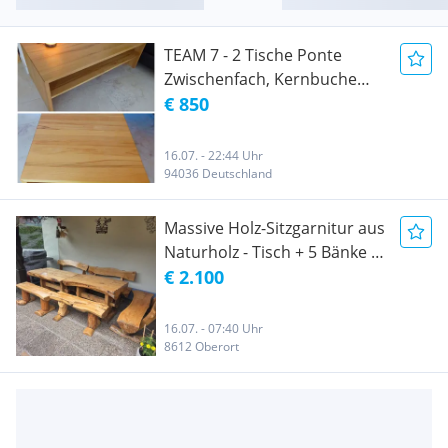
TEAM 7 - 2 Tische Ponte
Zwischenfach, Kernbuche
massiv Naturholz
€ 850
16.07. - 22:44 Uhr
94036 Deutschland
Massive Holz-Sitzgarnitur aus
Naturholz - Tisch + 5 Bänke -
Handarbeit
€ 2.100
16.07. - 07:40 Uhr
8612 Oberort