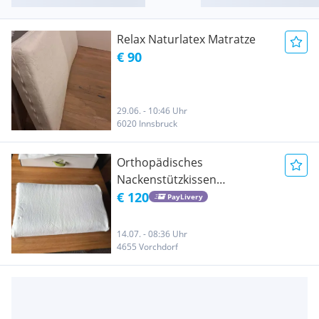
Relax Naturlatex Matratze
€ 90
29.06. - 10:46 Uhr
6020 Innsbruck
Orthopädisches
Nackenstützkissen
100%Naturlatex
€ 120
PayLivery
14.07. - 08:36 Uhr
4655 Vorchdorf