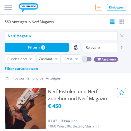
Einloggen
560 Anzeigen in Nerf Magazin
Filtern
1
Bundesland
Zustand
Preis
PayLivery
Filter zurücksetzen
Infos zur Reihung der Anzeigen
Nerf Pistolen und Nerf
Zubehör und Nerf Magazin
Sammlung guten Zustand
€ 450
03.07. - 09:44 Uhr
1060 Wien, 06. Bezirk, Mariahilf