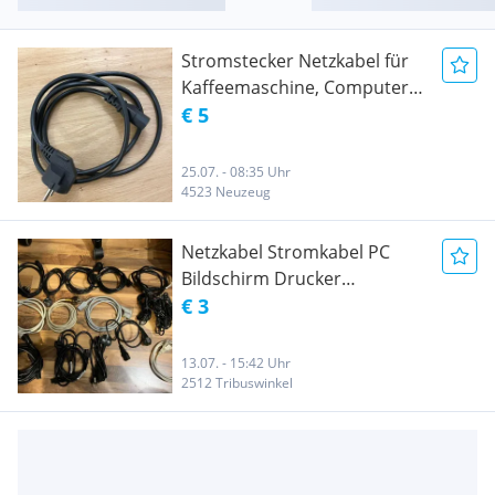
Stromstecker Netzkabel für
Kaffeemaschine, Computer,
Drucker,
€ 5
25.07. - 08:35 Uhr
4523 Neuzeug
Netzkabel Stromkabel PC
Bildschirm Drucker
Elektrogeräte
€ 3
13.07. - 15:42 Uhr
2512 Tribuswinkel