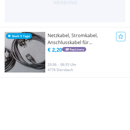
Netzkabel, Stromkabel,
Noch 5 Tage
Anschlusskabel für
Computer, Drucker,
€ 2,20
PayLivery
Monitore
29.06. - 06:55 Uhr
4776 Diersbach