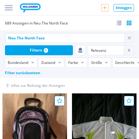
Einloggen
689 Anzeigen in Neu The North Face
Filtern
1
Bundesland
Zustand
Farbe
Größe
Geschlecht
Filter zurücksetzen
Infos zur Reihung der Anzeigen