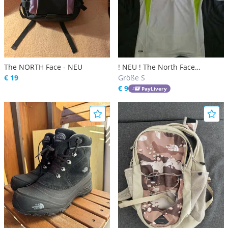
The NORTH Face - NEU
! NEU ! The North Face
€ 19
Runningshirt ! NEU !
Größe S
€ 9
PayLivery