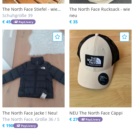
The North Face Stiefel - wie
The North Face Rucksack - wie
neu!
Schuhgröße 39
neu
€ 45
€ 35
PayLivery
The North Face Jacke ! Neu!
NEU The North Face Cäppi
The North Face, Größe 36 / S
€ 27
PayLivery
€ 190
PayLivery