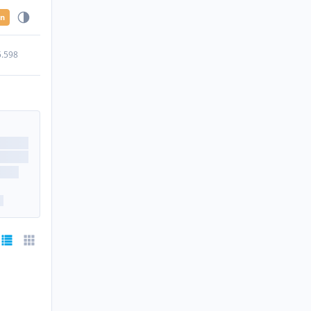
en
5.598