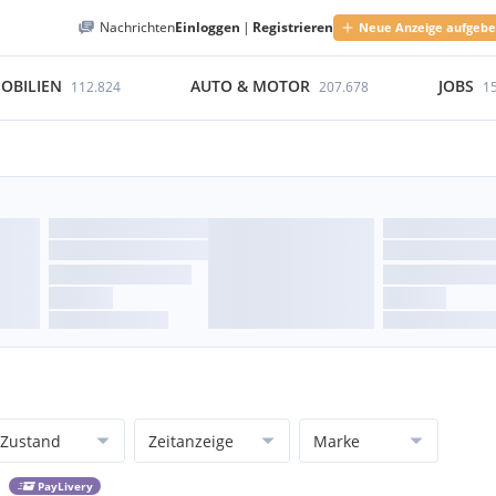
Nachrichten
Einloggen
|
Registrieren
Neue Anzeige aufgeb
OBILIEN
AUTO & MOTOR
JOBS
112.824
207.678
1
Zustand
Zeitanzeige
Marke
PayLivery