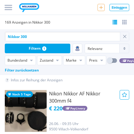
Einloggen
169 Anzeigen in Nikkor 300
Filtern
1
Bundesland
Zustand
Marke
Preis
PayL
Filter zurücksetzen
Infos zur Reihung der Anzeigen
Nikon Nikkor AF Nikkor
Noch 5 Tage
300mm f4
€ 220
PayLivery
26.06. - 09:35 Uhr
9500 Villach-Völkendorf