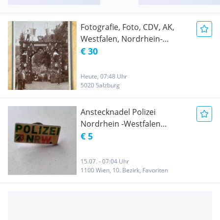
Fotografie, Foto, CDV, AK,
Westfalen, Nordrhein-
Westfalen, Sachsenross,
€ 30
Bergbau
Heute, 07:48 Uhr
5020 Salzburg
Anstecknadel Polizei
Nordrhein -Westfalen
(Gratisversand)
€ 5
15.07. - 07:04 Uhr
1100 Wien, 10. Bezirk, Favoriten