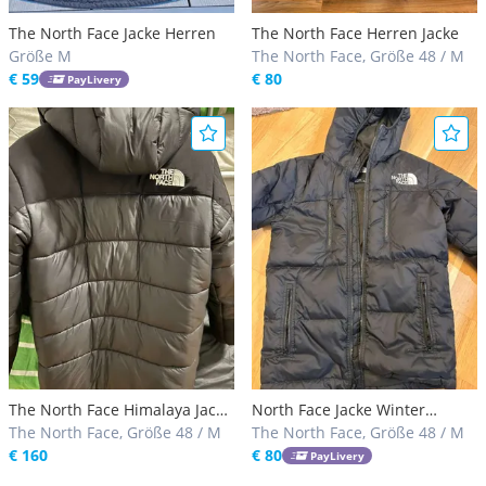
The North Face Jacke Herren
The North Face Herren Jacke
Größe M
The North Face, Größe 48 / M
€ 59
€ 80
PayLivery
The North Face Himalaya Jacke
North Face Jacke Winter
Herren
The North Face, Größe 48 / M
Herren / junge
The North Face, Größe 48 / M
€ 160
€ 80
PayLivery