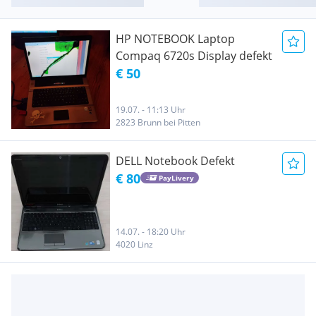
HP NOTEBOOK Laptop
Compaq 6720s Display defekt
€ 50
19.07. - 11:13 Uhr
2823 Brunn bei Pitten
DELL Notebook Defekt
€ 80
PayLivery
14.07. - 18:20 Uhr
4020 Linz