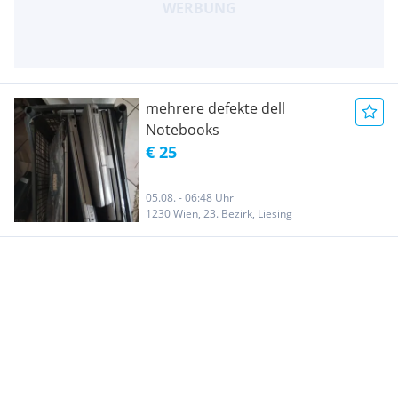
mehrere defekte dell
Notebooks
€ 25
05.08. - 06:48 Uhr
1230 Wien, 23. Bezirk, Liesing