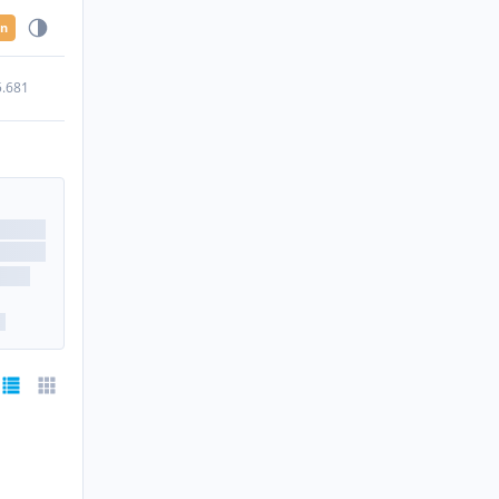
en
5.681