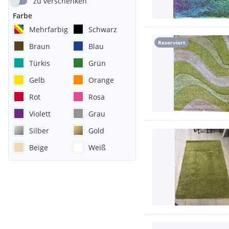
zu verschenken
Farbe
Mehrfarbig
Schwarz
Reserviert
Braun
Blau
Türkis
Grün
Gelb
Orange
Rot
Rosa
Violett
Grau
Silber
Gold
Beige
Weiß