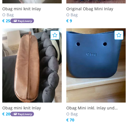
Obag mini knit Inlay
Original Obag Mini Inlay
O Bag
O Bag
€ 25
€ 9
PayLivery
Obag mini knit Inlay
Obag Mini inkl. Inlay und
€ 20
Borten
O Bag
PayLivery
€ 70