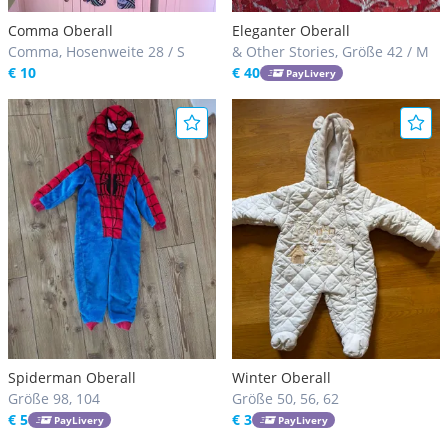
Comma Oberall
Eleganter Oberall
Comma, Hosenweite 28 / S
& Other Stories, Größe 42 / M
€ 10
€ 40
PayLivery
Spiderman Oberall
Winter Oberall
Größe 98, 104
Größe 50, 56, 62
€ 5
€ 3
PayLivery
PayLivery