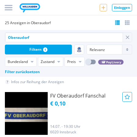
Einloggen
25 Anzeigen in Oberaudorf
Filtern
1
Bundesland
Zustand
Preis
PayLivery
Filter zurücksetzen
Infos zur Reihung der Anzeigen
FV Oberaudorf Fanschal
€ 0,10
14.07. - 19:30 Uhr
6020 Innsbruck