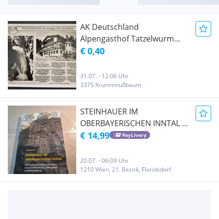
AK Deutschland
Alpengasthof Tatzelwurm
Oberaudorf Bayern mit
€ 0,40
Marke von 1976 Beschrieben
31.07. - 12:06 Uhr
3375 Krummnußbaum
STEINHAUER IM
OBERBAYERISCHEN INNTAL -
MITTELALTERLICHE
€ 14,99
PayLivery
MÜHLSTEINBRÜCHE
ZWISCHEN NEUBEUERN,
20.07. - 06:09 Uhr
OBERAUDORF UND
1210 Wien, 21. Bezirk, Floridsdorf
BRANNENBURG