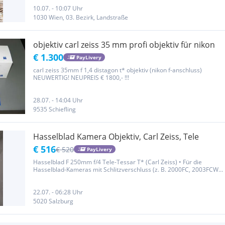
seine wunderschöne Vintage-Wiedergabe. Die Version mit...
10.07. - 10:07 Uhr
1030 Wien, 03. Bezirk, Landstraße
objektiv carl zeiss 35 mm profi objektiv für nikon
€ 1.300
PayLivery
carl zeiss 35mm f 1,4 distagon t* objektiv (nikon f-anschluss)
NEUWERTIG! NEUPREIS € 1800,- !!!
28.07. - 14:04 Uhr
9535 Schiefling
Hasselblad Kamera Objektiv, Carl Zeiss, Tele
€ 516
€ 520
PayLivery
Hasselblad F 250mm f/4 Tele-Tessar T* (Carl Zeiss) • Für die
Hasselblad-Kameras mit Schlitzverschluss (z. B. 2000FC, 2003FCW,
203FE ) Preis Vhb Abholung in Salzburg oder Versand mit
Kostenübernahme des Käufers ca.€ 5-10 Privatverkauf keine
Gewährleistung...
22.07. - 06:28 Uhr
5020 Salzburg