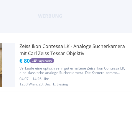
Zeiss Ikon Contessa LK - Analoge Sucherkamera
mit Carl Zeiss Tessar Objektiv
€ 80
PayLivery
Verkaufe eine optisch sehr gut erhaltene Zeiss Ikon Contessa LK,
eine klassische analoge Sucherkamera. Die Kamera kommt
inklusive der originalen Zeiss Ikon Bereitschaftstasche. Objektiv:
04.07. - 14:26 Uhr
Carl Zeiss Tessar 2.8/50. Verschluss: PRONTO-LK. Zustand: Die...
1230 Wien, 23. Bezirk, Liesing