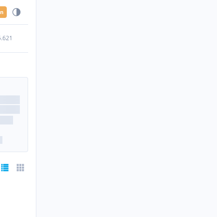
en
5.621