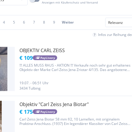
Anzeigen mit Käuferschutz und Versand
4
5
6
7
8
9
Weiter
Infos zur Reihung d
OBJEKTIV CARL ZEISS
€ 109
PayLivery
!!! ALLES MUSS RAUS - AKTION !!! Verkaufe noch sehr gut erhaltenes
Objektiv der Marke Carl Zeiss Jena Zriotar 4/135. Das angebotene
Objektiv passt auf die ebenfalls von mir eingestellte Kamera Exakta
IIa Jhagee. Ich würde mich freuen, wenn dieses Stück...
19.07. - 06:51 Uhr
3434 Tulbing
Objektiv "Carl Zeiss Jena Biotar"
€ 175
PayLivery
Carl Zeiss Jena Biotar 58 mm f/2, 10 Lamellen, mit originalem
Praktina-Anschluss. (1937) Ein legendärer Klassiker von Carl Zeiss
Jena, bekannt für sein charakteristisches, wirbelndes Bokeh und