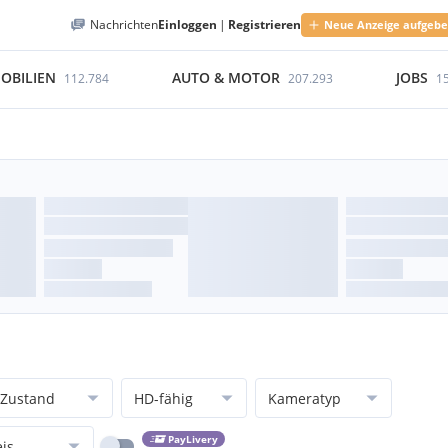
Nachrichten
Einloggen
|
Registrieren
Neue Anzeige aufgeb
OBILIEN
AUTO & MOTOR
JOBS
112.784
207.293
1
Zustand
HD-fähig
Kameratyp
PayLivery
eis