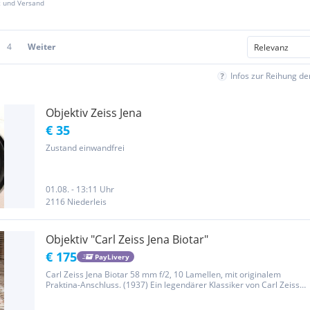
z und Versand
4
Weiter
Infos zur Reihung d
Objektiv Zeiss Jena
€ 35
Zustand einwandfrei
01.08. - 13:11 Uhr
2116 Niederleis
Objektiv "Carl Zeiss Jena Biotar"
€ 175
PayLivery
Carl Zeiss Jena Biotar 58 mm f/2, 10 Lamellen, mit originalem
Praktina-Anschluss. (1937) Ein legendärer Klassiker von Carl Zeiss
Jena, bekannt für sein charakteristisches, wirbelndes Bokeh und
seine wunderschöne Vintage-Wiedergabe. Die Version mit...