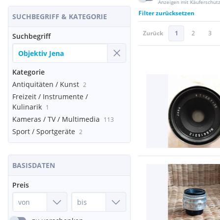
Anzeigen mit Käuferschut
Filter zurücksetzen
SUCHBEGRIFF & KATEGORIE
Zurück
1
2
3
Suchbegriff
Kategorie
Antiquitäten / Kunst
2
Freizeit / Instrumente /
Kulinarik
1
Kameras / TV / Multimedia
113
Sport / Sportgeräte
2
BASISDATEN
Preis