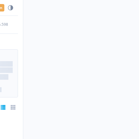
en
5.598