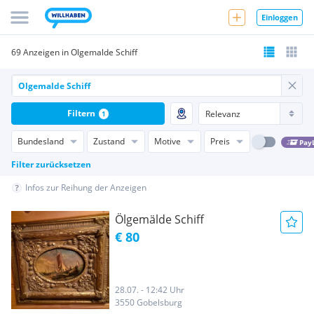
Einloggen
69 Anzeigen in Olgemalde Schiff
Filtern
1
Bundesland
Zustand
Motive
Preis
Pay
Filter zurücksetzen
Infos zur Reihung der Anzeigen
Ölgemälde Schiff
€ 80
28.07. - 12:42 Uhr
3550 Gobelsburg