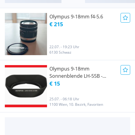
Olympus 9-18mm f4-5.6
€ 215
22.07. - 19:23 Uhr
6130 Schwaz
Olympus 9-18mm
Sonnenblende LH-55B -
Neuwertig
€ 15
25.07. - 06:18 Uhr
1100 Wien, 10. Bezirk, Favoriten