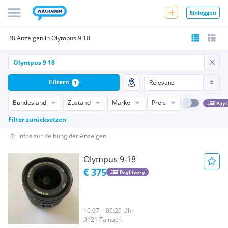
Einloggen
38 Anzeigen in Olympus 9 18
Filtern
1
Bundesland
Zustand
Marke
Preis
PayL
Filter zurücksetzen
Infos zur Reihung der Anzeigen
Olympus 9-18
€ 375
PayLivery
10.07. - 06:29 Uhr
9121 Tainach