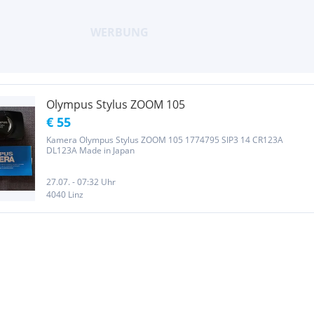
Olympus Stylus ZOOM 105
€ 55
Kamera Olympus Stylus ZOOM 105 1774795 SIP3 14 CR123A
DL123A Made in Japan
27.07. - 07:32 Uhr
4040 Linz