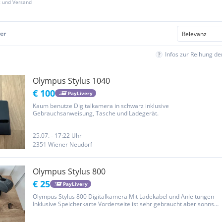
z und Versand
er
Infos zur Reihung d
Olympus Stylus 1040
€ 100
PayLivery
Kaum benutze Digitalkamera in schwarz inklusive
Gebrauchsanweisung, Tasche und Ladegerät.
25.07. - 17:22 Uhr
2351 Wiener Neudorf
Olympus Stylus 800
€ 25
PayLivery
Olympus Stylus 800 Digitalkamera Mit Ladekabel und Anleitungen
Inklusive Speicherkarte Vorderseite ist sehr gebraucht aber sonnst
funktioniert es immernoch sehr gut