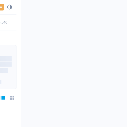
en
5.540