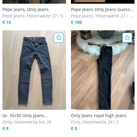
Pepe Jeans, Only Jeans
Pepe Jeans Only Jeans Guess
Pepe Jeans, Hosenweite 27 / S
Jeans NEU
Pepe Jeans, Hosenweite 27 / S,
€ 15
28 / S
€ 100
Gr. XS/30 Only Jeans
Only Jeans royal high Jeans
OnlyPower
Only, Hosenweite bis 26
Only, Hosenweite 28 / S
€ 8
€ 8