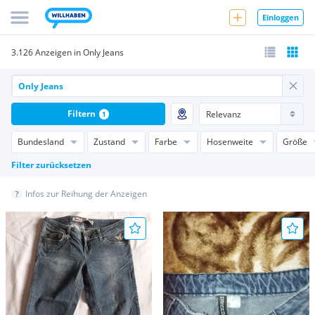
Einloggen
3.126 Anzeigen in Only Jeans
Filtern
1
Bundesland
Zustand
Farbe
Hosenweite
Größe
Filter zurücksetzen
Infos zur Reihung der Anzeigen