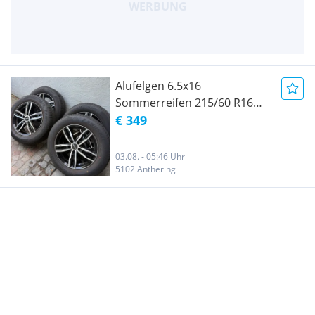
Alufelgen 6.5x16
Sommerreifen 215/60 R16
95V Komplettradsatz Opel
€ 349
Astra
03.08. - 05:46 Uhr
5102 Anthering