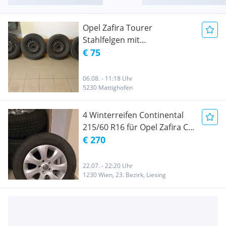
Opel Zafira Tourer
Stahlfelgen mit
Sommerreifen 215/60/16
€ 75
06.08. - 11:18 Uhr
5230 Mattighofen
4 Winterreifen Continental
215/60 R16 für Opel Zafira C
auf original Opel/ GM-
€ 270
Alufelge
22.07. - 22:20 Uhr
1230 Wien, 23. Bezirk, Liesing