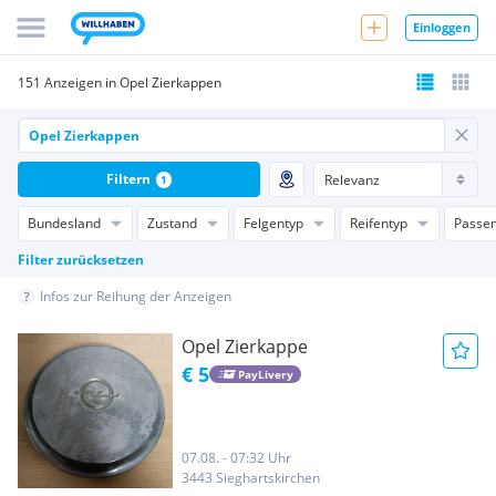
Einloggen
151 Anzeigen in Opel Zierkappen
Filtern
1
Bundesland
Zustand
Felgentyp
Reifentyp
Passen
Filter zurücksetzen
Infos zur Reihung der Anzeigen
Opel Zierkappe
€ 5
PayLivery
07.08. - 07:32 Uhr
3443 Sieghartskirchen