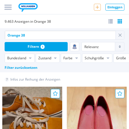
Einloggen
9.463 Anzeigen in Orange 38
Filtern
1
Bundesland
Zustand
Farbe
Schuhgröße
Größe
Filter zurücksetzen
Infos zur Reihung der Anzeigen