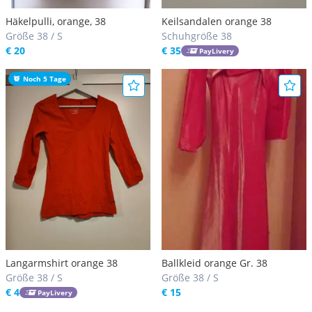
Häkelpulli, orange, 38
Keilsandalen orange 38
Größe 38 / S
Schuhgröße 38
€ 20
€ 35
PayLivery
Noch 5 Tage
Langarmshirt orange 38
Ballkleid orange Gr. 38
Größe 38 / S
Größe 38 / S
€ 4
€ 15
PayLivery