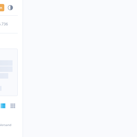
en
5.736
 Versand