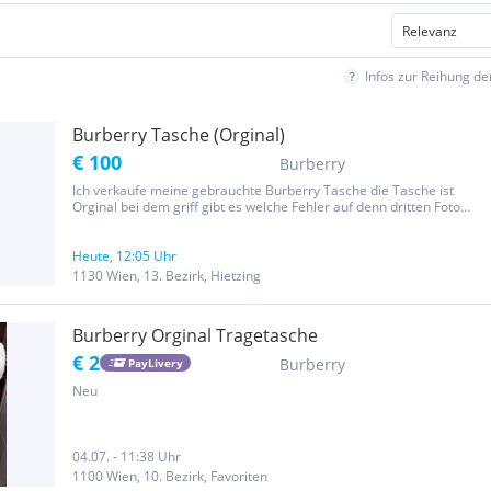
Infos zur Reihung d
Burberry Tasche (Orginal)
€ 100
Burberry
Ich verkaufe meine gebrauchte Burberry Tasche die Tasche ist
Orginal bei dem griff gibt es welche Fehler auf denn dritten Foto
könnt ihr das sehen Preis ist verhandelbar bei Interesse gerne
melden Lg
Heute, 12:05 Uhr
1130 Wien, 13. Bezirk, Hietzing
Burberry Orginal Tragetasche
€ 2
Burberry
PayLivery
Neu
04.07. - 11:38 Uhr
1100 Wien, 10. Bezirk, Favoriten