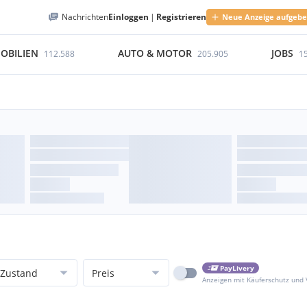
Nachrichten
Einloggen
|
Registrieren
Neue Anzeige aufgeb
OBILIEN
AUTO & MOTOR
JOBS
112.588
205.905
1
PayLivery
Zustand
Preis
Anzeigen mit Käuferschutz und