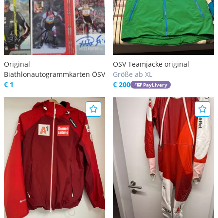
Original
ÖSV Teamjacke original
Biathlonautogrammkarten ÖSV
Größe ab XL
€ 1
€ 200
PayLivery