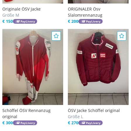
Originale ÖSV Jacke
ORIGINALER Ösv
Größe M
Slalomrennanzug
€ 150
€ 200
PayLivery
PayLivery
Schöffel ÖSV Rennanzug
ÖSV Jacke Schöffel original
original
Größe L
€ 300
€ 270
PayLivery
PayLivery