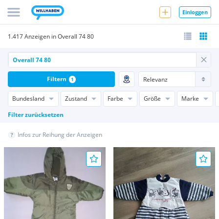
Einloggen
1.417 Anzeigen in Overall 74 80
Filtern
1
Bundesland
Zustand
Farbe
Größe
Marke
Filter zurücksetzen
Infos zur Reihung der Anzeigen