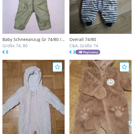
Baby Schneeanzug Gr 74/80 /
Overall 74/80
Overall Northland Gr 74/80/
Größe 74, 80
C&A, Größe 74
Skianzug/ Kleinkind Overall
€ 5
€ 2
PayLivery