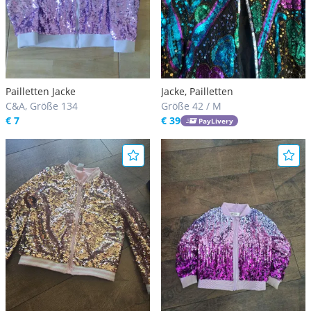
Pailletten Jacke
Jacke, Pailletten
C&A, Größe 134
Größe 42 / M
€ 7
€ 39
PayLivery