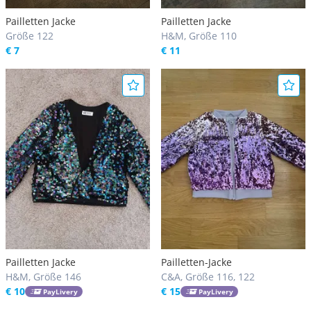
Pailletten Jacke
Pailletten Jacke
Größe 122
H&M, Größe 110
€ 7
€ 11
Pailletten Jacke
Pailletten-Jacke
H&M, Größe 146
C&A, Größe 116, 122
€ 10
€ 15
PayLivery
PayLivery