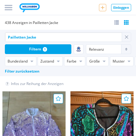
Einloggen
438 Anzeigen in Pailletten Jacke
Filtern
1
Bundesland
Zustand
Farbe
Größe
Muster
Filter zurücksetzen
Infos zur Reihung der Anzeigen