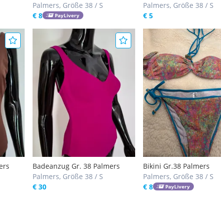
ERS
Palmers, Größe 38 / S
Palmers, Größe 38 / S
€ 8
€ 5
PayLivery
ers
Badeanzug Gr. 38 Palmers
Bikini Gr.38 Palmers
Palmers, Größe 38 / S
Palmers, Größe 38 / S
€ 30
€ 8
PayLivery