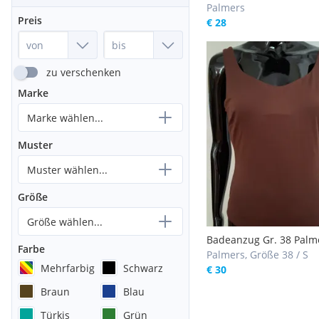
DAMEN GR.36/38 PALM
Palmers
Preis
NEU
€ 28
zu verschenken
Marke
Marke wählen...
Muster
Muster wählen...
Größe
Größe wählen...
Badeanzug Gr. 38 Palm
Farbe
Palmers, Größe 38 / S
Mehrfarbig
Schwarz
€ 30
Braun
Blau
Türkis
Grün