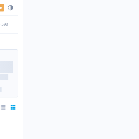
en
5.593