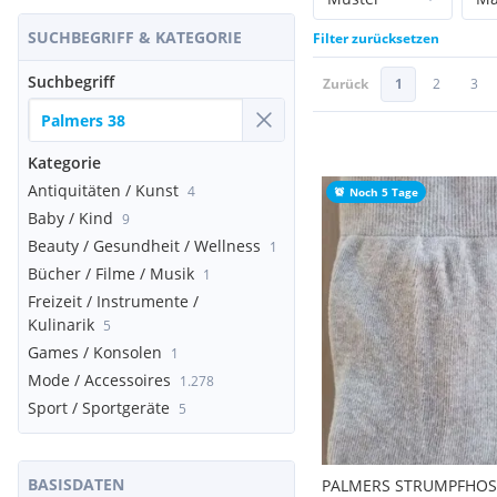
SUCHBEGRIFF & KATEGORIE
Filter zurücksetzen
Suchbegriff
Zurück
1
2
3
Kategorie
Antiquitäten / Kunst
4
Noch 5 Tage
Baby / Kind
9
Beauty / Gesundheit / Wellness
1
Bücher / Filme / Musik
1
Freizeit / Instrumente /
Kulinarik
5
Games / Konsolen
1
Mode / Accessoires
1.278
Sport / Sportgeräte
5
BASISDATEN
PALMERS STRUMPFHOS