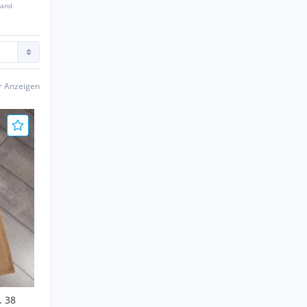
sand
er Anzeigen
. 38