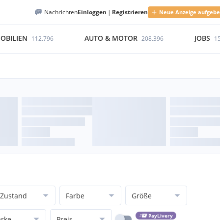
Nachrichten
Einloggen
|
Registrieren
Neue Anzeige aufgeb
OBILIEN
AUTO & MOTOR
JOBS
112.796
208.396
1
Zustand
Farbe
Größe
PayLivery
rke
Preis