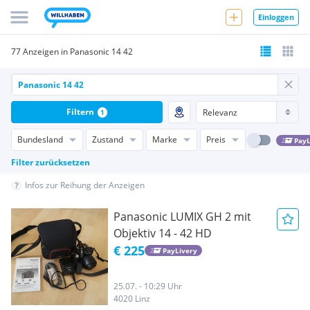
Einloggen
77 Anzeigen in Panasonic 14 42
Filtern
1
Bundesland
Zustand
Marke
Preis
PayL
Filter zurücksetzen
Infos zur Reihung der Anzeigen
Panasonic LUMIX GH 2 mit
Objektiv 14 - 42 HD
€ 225
PayLivery
25.07. - 10:29 Uhr
4020 Linz