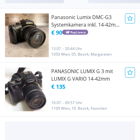
Panasonic Lumix DMC-G3
Systemkamera inkl. 14-42mm
Objektiv
€ 90
PayLivery
13.07. - 20:44 Uhr
1050 Wien, 05. Bezirk, Margareten
PANASONIC LUMIX G 3 mit
LUMIX G VARIO 14-42mm
€ 135
10.07. - 09:57 Uhr
1100 Wien, 10. Bezirk, Favoriten