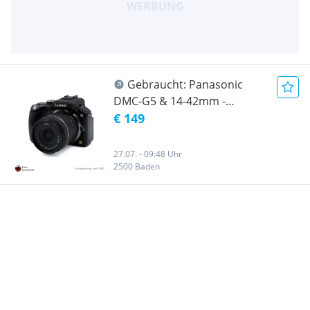
Gebraucht: Panasonic
DMC-G5 & 14-42mm -
SN:WE4EA001126
€ 149
27.07. - 09:48 Uhr
2500 Baden